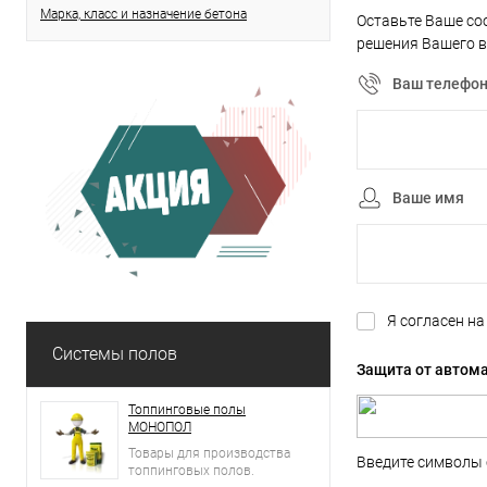
Марка, класс и назначение бетона
Оставьте Ваше со
решения Вашего в
Ваш телефо
Ваше имя
Я согласен н
Системы полов
Защита от автом
Топпинговые полы
МОНОПОЛ
Товары для производства
Введите символы 
топпинговых полов.