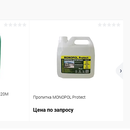
Р
 20М
П
Пропитка MONOPOL Protect
с
Цена по запросу
Ц