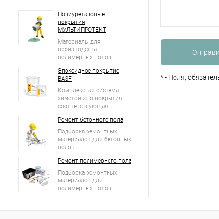
Полиуретановые
покрытия
МУЛЬТИПРОТЕКТ
Материалы для
производства
полимерных полов.
Эпоксидное покрытие
*
- Поля, обязате
BASF
Комплексная система
химстойкого покрытия
соответствующая
европейским стандартам.
Ремонт бетонного пола
Подборка ремонтных
материалов для бетонных
полов
Ремонт полимерного пола
Подборка ремонтных
материалов для
полимерных полов