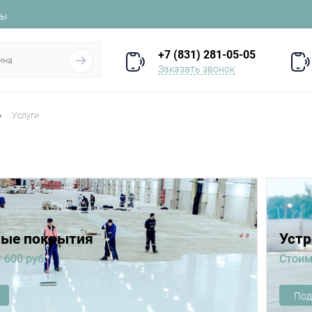
ты
+7 (831) 281-05-05
Заказать звонок
•
Услуги
ые покрытия
Уст
 600 руб.
Стоим
Под