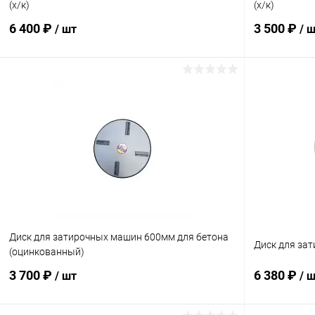
(х/к)
(х/к)
6 400 ₽
3 500 ₽
/ шт
/ 
В корзину
Купить в 1 клик
К сравнению
Купить в 1
В избранное
Под заказ
В избранн
Диск для затирочных машин 600мм для бетона
Диск для за
(оцинкованный)
3 700 ₽
6 380 ₽
/ шт
/ 