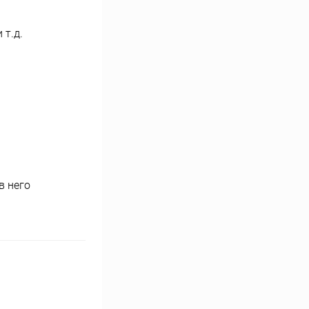
 т.д.
в него