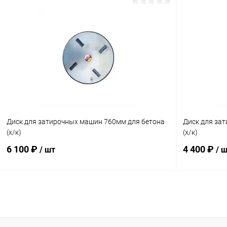
В корзину
Купить в 1 клик
К сравнению
Купить в 1
В избранное
В наличии
В избранн
Диск для затирочных машин 760мм для бетона
Диск для за
(х/к)
(х/к)
6 100 ₽
4 400 ₽
/ шт
/ 
В корзину
Купить в 1 клик
К сравнению
Купить в 1