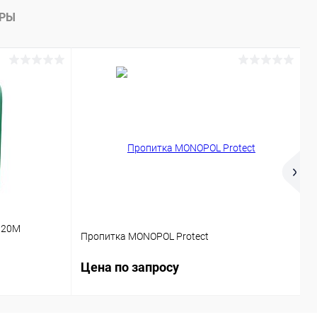
АРЫ
Р
 20М
П
Пропитка MONOPOL Protect
с
Цена по запросу
Ц