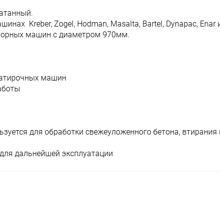
катанный.
ах Kreber, Zogel, Hodman, Masalta, Bartel, Dynapac, Enar и
оторных машин с диаметром 970мм.
затирочных машин
аботы
зуется для обработки свежеуложенного бетона, втирания 
в для дальнейшей эксплуатации