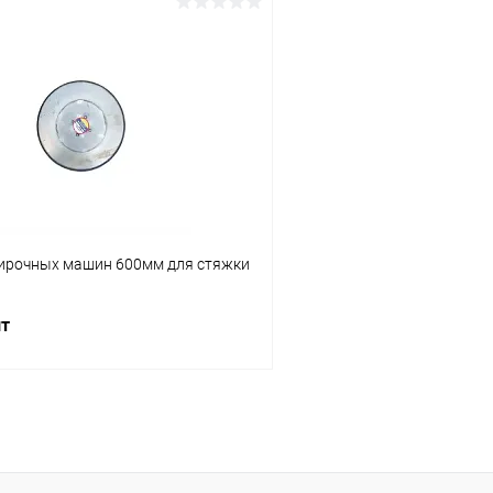
В корзину
В корз
 клик
К сравнению
Купить в 1 клик
ое
В наличии
В избранное
тирочных машин 600мм для стяжки
шт
В корзину
 клик
К сравнению