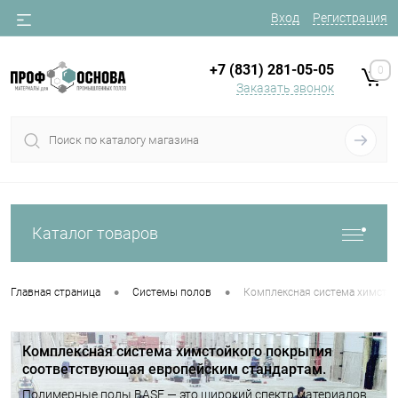
Вход
Регистрация
+7 (831) 281-05-05
0
Заказать звонок
Каталог товаров
•
•
Главная страница
Системы полов
Комплексная система химсто
Комплексная система химстойкого покрытия
соответствующая европейским стандартам.
Полимерные полы BASF ― это широкий спектр материалов