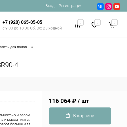
Вход
Регистрация
+7 (920) 065-05-05
0
0
0
с 9:00 до 18:00 Сб, Вс: Выходной
•
плиты для полов
SR90-4
116 064 ₽
/ шт
льностью и весом.
В корзину
а и масса плиты.
работ больше и за