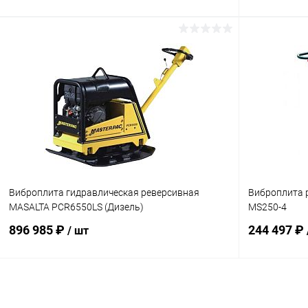
В корзину
Купить в 1 клик
К сравнению
Купить в 1
В избранное
Под заказ
В избранн
Виброплита гидравлическая реверсивная
Виброплита 
MASALTA PCR6550LS (Дизель)
MS250-4
896 985 ₽
244 497 ₽
/ шт
В корзину