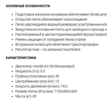
ОСНОВНЫЕ ОСОБЕННОСТИ
Податливое железное основание обеспечивает более дли
Открытая плита обеспечивает самоочищение
Легко удаляющийся водный резервуар со встроенным кла
Закругленное основание плиты для свободного прохода к
Расположенный в центре поднимающийся брусок позволя
Ремень защищен от попадания песка и грязи
Встроенное колесо для облегчения транспортировки
Регулятор газа – по желанию покупателя
ХАРАКТЕРИСТИКИ
Двигатель: Honda GX160 бензиновый
Мощность (л.с): 5.5
Глубина уплотнения (см): 30
Центробежная сила (кН): 13
Скорость движения (м/мин): 19.2
Размер плиты Д*Ш (мм): 1100x830x500
Масса (кг): 83