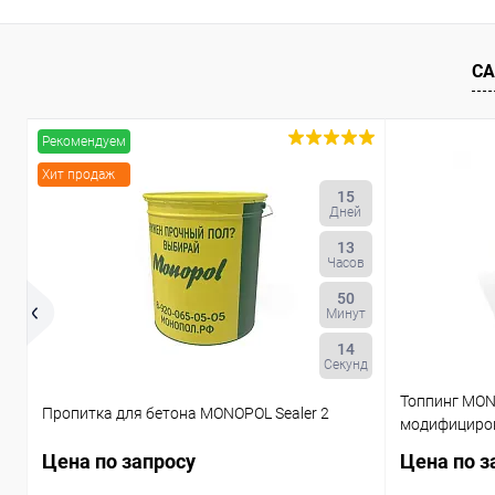
Купить в 1 клик
К сравнению
Купить в 1
В избранное
Под заказ
В избранн
СА
Рекомендуем
Хит продаж
15
Дней
13
Часов
50
Минут
13
Секунд
Топпинг MON
Пропитка для бетона MONOPOL Sealer 2
модифициро
Цена по запросу
Цена по з