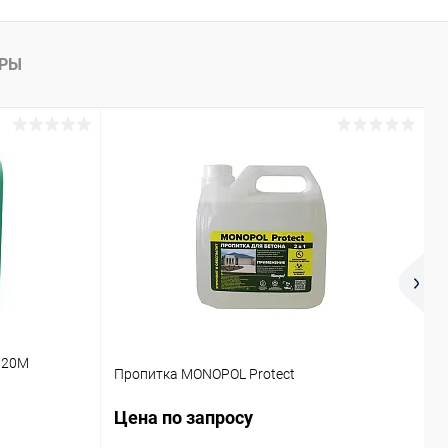
К сравнению
Под заказ
АРЫ
Р
 20М
П
Пропитка MONOPOL Protect
с
Цена по запросу
Ц