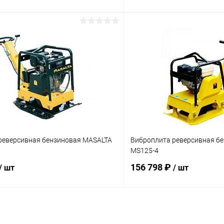
В корзину
В корз
 клик
К сравнению
Купить в 1 клик
ое
Под заказ
В избранное
реверсивная бензиновая MASALTA
Виброплита реверсивная б
MS125-4
156 798 ₽
/ шт
/ шт
В корзину
В корз