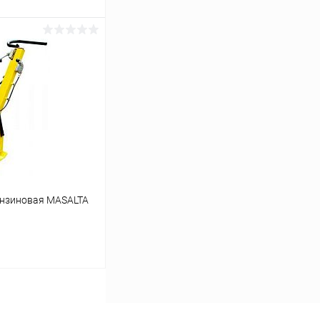
ину
К сравнению
Под заказ
ензиновая MASALTA
ину